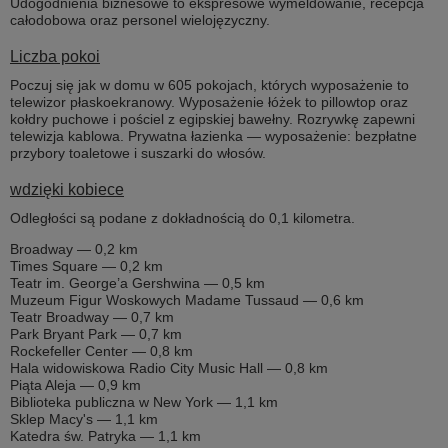
Udogodnienia biznesowe to ekspresowe wymeldowanie, recepcja
całodobowa oraz personel wielojęzyczny.
Liczba pokoi
Poczuj się jak w domu w 605 pokojach, których wyposażenie to
telewizor płaskoekranowy. Wyposażenie łóżek to pillowtop oraz
kołdry puchowe i pościel z egipskiej bawełny. Rozrywkę zapewni
telewizja kablowa. Prywatna łazienka — wyposażenie: bezpłatne
przybory toaletowe i suszarki do włosów.
wdzięki kobiece
Odległości są podane z dokładnością do 0,1 kilometra.
Broadway — 0,2 km
Times Square — 0,2 km
Teatr im. George’a Gershwina — 0,5 km
Muzeum Figur Woskowych Madame Tussaud — 0,6 km
Teatr Broadway — 0,7 km
Park Bryant Park — 0,7 km
Rockefeller Center — 0,8 km
Hala widowiskowa Radio City Music Hall — 0,8 km
Piąta Aleja — 0,9 km
Biblioteka publiczna w New York — 1,1 km
Sklep Macy's — 1,1 km
Katedra św. Patryka — 1,1 km