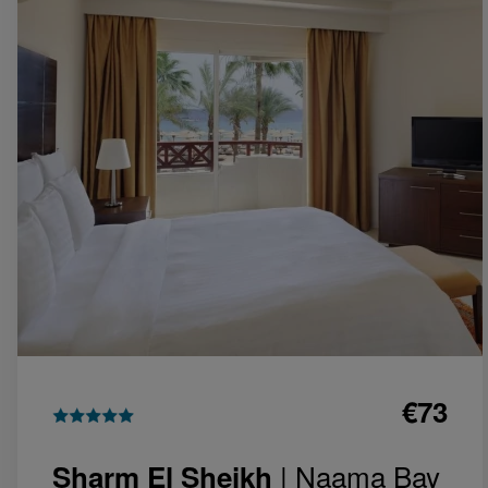
€73
| Naama Bay
Sharm El Sheikh