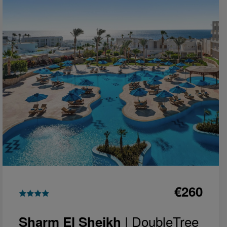
€260
| DoubleTree
Sharm El Sheikh